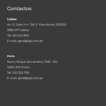
Contactos
Lisboa
Av. D. João II n.º 36, 2º Piso Norte, 201/202
1998-017 Lisboa
Tel. 210 342 900
E-mail:
geral@sgl.com.pt
Porto
Rua S. Roque da Lameira, 1748 – R/c
4350-305 Porto
Tel. 220 322 700
E-mail:
geral@sgl.com.pt