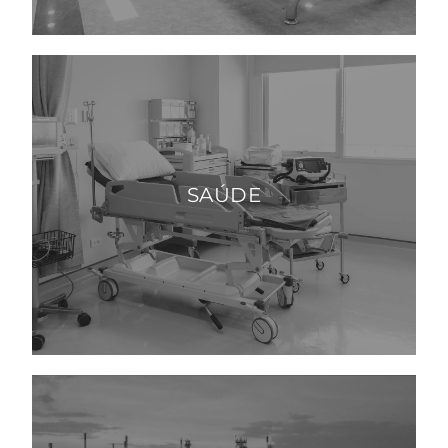
SAÚDE
Hospitais
Clínicas