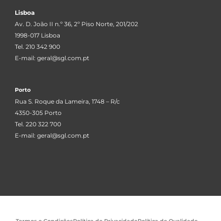
Lisboa
Av. D. João II n.º 36, 2º Piso Norte, 201/202
1998-017 Lisboa
Tel. 210 342 900
E-mail:
geral@sgl.com.pt
Porto
Rua S. Roque da Lameira, 1748 – R/c
4350-305 Porto
Tel. 220 322 700
E-mail:
geral@sgl.com.pt